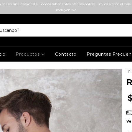
masculina mayorista. Somos fabricantes. Ventas online. Envíos a todo el país. 
incluyen iva
cio
Productos
Contacto
Preguntas Frecuen
Ini
R
Ve