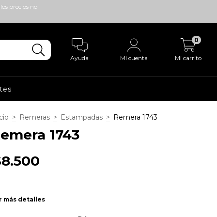
los precios no
0
Ayuda
Mi cuenta
Mi carrito
tes
cio
>
Remeras
>
Estampadas
>
Remera 1743
emera 1743
$8.500
r más detalles