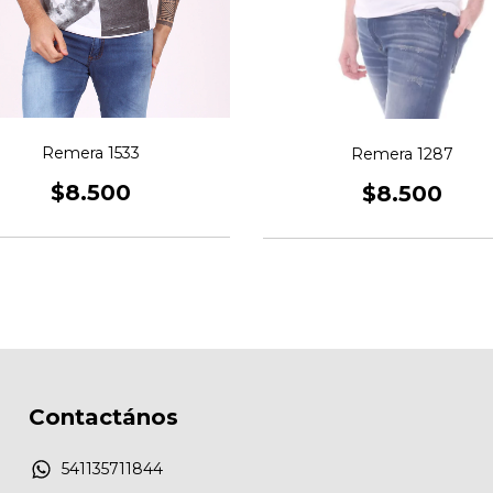
Remera 1533
Remera 1287
$8.500
$8.500
Contactános
541135711844