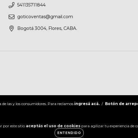
541135711844
goticoventas@gmail.com
Bogotá 3004, Flores, CABA.
 de las y los consumidores. Para reclamos
ingresá acá.
/
Botón de arrep
 por este sitio
aceptás el uso de cookies
para agilizar tu experiencia de 
ENTENDIDO