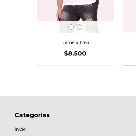
11
Remera 1283
0
$8.500
Categorías
Inicio