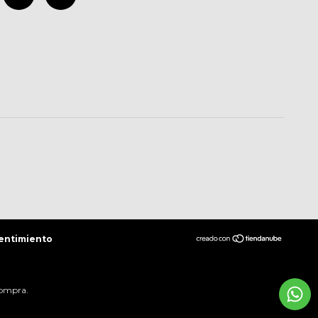
entimiento
compra.