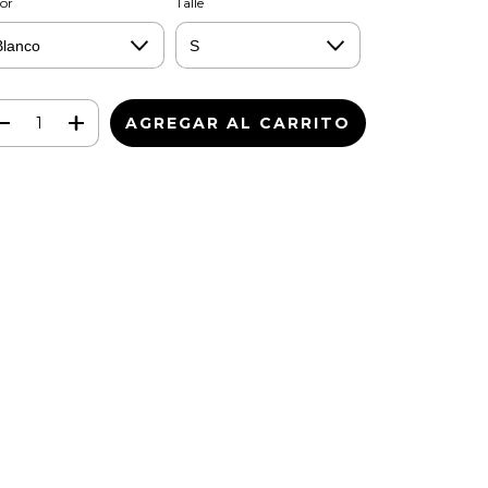
or
Talle