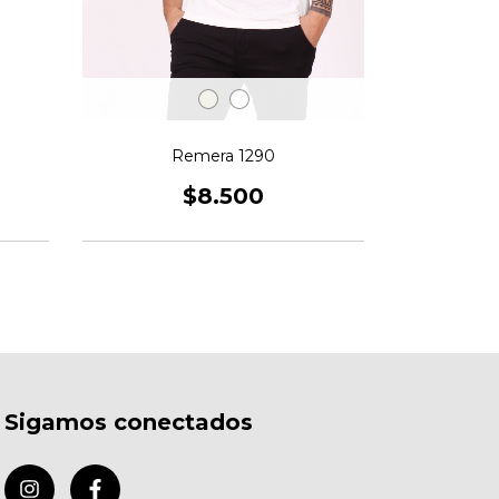
Remera 1290
R
$8.500
Sigamos conectados