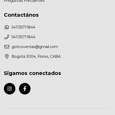
Preguntas Frecuentes
Contactános
541135711844
541135711844
goticoventas@gmail.com
Bogotá 3004, Flores, CABA.
Sigamos conectados